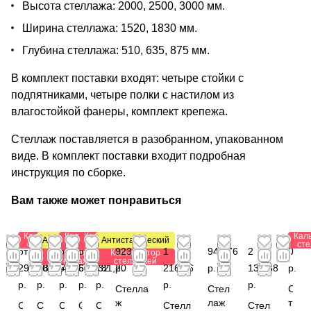
Высота стеллажа: 2000, 2500, 3000 мм.
Ширина стеллажа: 1520, 1830 мм.
Глубина стеллажа: 510, 635, 875 мм.
В комплект поставки входят: четыре стойки с
подпятниками, четыре полки с настилом из
влагостойкой фанеры, комплект крепежа.
Стеллаж поставляется в разобранном, упакованном
виде. В комплект поставки входит подробная
инструкция по сборке.
Вам также может понравиться
Калькулятор
Калькулятор
Калькулятор
Кал
Антистатический
Антистатический
стеллажей
стеллажей
стеллажей
ст
от
от 2
от
от
от
923,88
1
941,76
2
0
Калькулятор
Калькулятор
стеллажей
стеллажей
293,28
003,64
573,60
532,32
781,20
р.
216,56
р.
132,88
р.
р.
р.
р.
р.
р.
р.
р.
Стелла
Стел
С
ж
лаж
т
С
С
С
С
С
Стелл
Стел