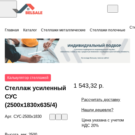
Ст
Главная
Каталог
Стеллажи металлические
Стеллажи полочные
Калькулятор стеллажей
1 543,32 р.
Стеллаж усиленный
СУС
Рассчитать доставку
(2500x1830x635/4)
Нашли дешевле?
Арт.
СУС-2500х1830
Цена указана с учетом
НДС 20%
Высота, мм:
2500