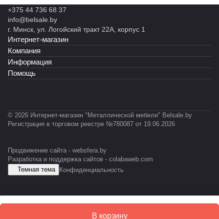
н
н
н
н
н
В
ы
+375 44 736 68 37
ы
ы
ы
н
н
Л
й
info@belsale.by
й
й
й
ы
ы
Т
С
г. Минск, ул. Логойский тракт 22А, корпус 1
С
R
С
й
й
-
А
Интернет-магазин
Т
o
T
С
С
0
Р
Ф
c
-
У
У
3
Компания
У
k
0
С
М
1
Информация
X
5
-
Помощь
L
1
E
S
D
© 2026 Интернет-магазин "Металлической мебели" Belsale.by
Регистрация в торговом реестре №780087 от 19.06.2026
Продвижение сайта -
websfera.by
Разработка и поддержка сайтов -
colabaweb.com
Темная тема
Конфиденциальность
В корзину