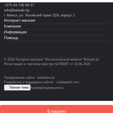
н
н
н
н
н
полок)
й
+375 44 736 68 37
ы
н
н
ы
ы
M
info@belsale.by
й
ы
ы
й
й
Z
г. Минск, ул. Логойский тракт 22А, корпус 1
С
й
й
С
С
-
Интернет-магазин
К
С
С
А
А
P
У
У
У
Б
Б
Компания
R
М
М
-
Информация
O
-
E
Помощь
F
E
S
I
S
D
L
D
© 2026 Интернет-магазин "Металлической мебели" Belsale.by
Регистрация в торговом реестре №780087 от 19.06.2026
Продвижение сайта -
websfera.by
Разработка и поддержка сайтов -
colabaweb.com
Темная тема
Конфиденциальность
В корзину