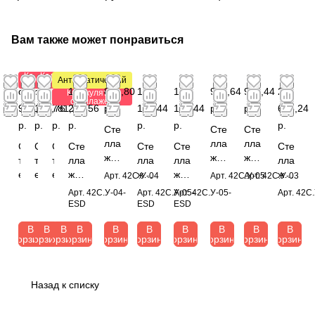
Вам также может понравиться
Калькулятор
Калькулятор
Антистатический
стеллажей
стеллажей
от
от
от
1
841,80
1
1
992,64
982,44
2
Калькулятор
стеллажей
996,12
191,76
781,20
216,56
р.
153,44
153,44
р.
р.
616,24
р.
р.
р.
р.
р.
р.
р.
Сте
Сте
Сте
лла
лла
лла
С
С
С
Сте
Сте
Сте
Сте
ж
ж
ж
т
т
т
лла
лла
лла
лла
уни
уни
уни
е
е
е
ж
ж
ж
ж
Арт.
42С.У-04
Арт.
42С.У-05
Арт.
42С.У-03
вер
вер
вер
л
л
л
унив
унив
унив
спе
Арт.
42С.У-04-
Арт.
42С.У-05-
Арт.
42С.У-05-
Арт.
42С
сал
сал
сал
л
л
л
ерса
ерса
ерса
циа
ESD
ESD
ESD
ьны
ьны
ьны
а
а
а
льн
льн
льн
льн
й
й
й
В
В
В
В
В
В
В
В
В
В
ж
ж
ж
ый
ый
ый
ый
корзину
корзину
корзину
корзину
корзину
корзину
корзину
корзину
корзину
корзину
195
195
185
п
п
а
195
195
195
180
0x8
0x1
0x1
о
о
р
0x82
0x10
0x10
0x1
20x
000
000
л
л
х
0x39
00x4
00x4
500
390
x49
x49
Назад к списку
о
о
и
0
90
90
x60
мм
0
0
ч
ч
в
мм
мм
мм
0
(цв
мм
мм