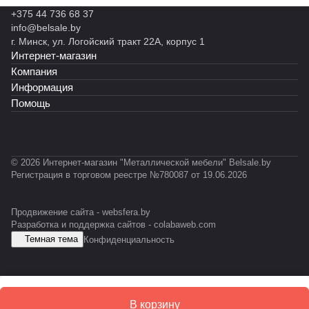
н
н
н
полок)
012)
)
В
й
+375 44 736 68 37
ы
ы
ы
Л
S
info@belsale.by
й
й
й
Т
G
г. Минск, ул. Логойский тракт 22А, корпус 1
С
М
С
-
R
Интернет-магазин
Т
К
T
0
Ф
Ф
-
3
Компания
У
0
1
Информация
5
Помощь
1
© 2026 Интернет-магазин "Металлической мебели" Belsale.by
Регистрация в торговом реестре №780087 от 19.06.2026
Продвижение сайта -
websfera.by
Разработка и поддержка сайтов -
colabaweb.com
Темная тема
Конфиденциальность
В корзину