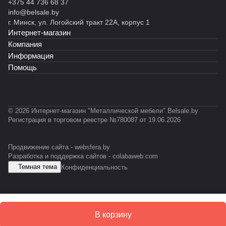
н
н
н
н
н
+375 44 736 68 37
й
ы
ы
ы
н
ы
info@belsale.by
M
й
й
й
ы
й
г. Минск, ул. Логойский тракт 22А, корпус 1
Z
С
С
С
й
С
Интернет-магазин
-
Т
Т
К
С
Т
Компания
P
Ф
Ф
У
У
-
Информация
R
У
М
0
Помощь
O
-
1
F
E
2
IL
S
E
D
S
© 2026 Интернет-магазин "Металлической мебели" Belsale.by
D
Регистрация в торговом реестре №780087 от 19.06.2026
Продвижение сайта -
websfera.by
Разработка и поддержка сайтов -
colabaweb.com
Темная тема
Конфиденциальность
В корзину