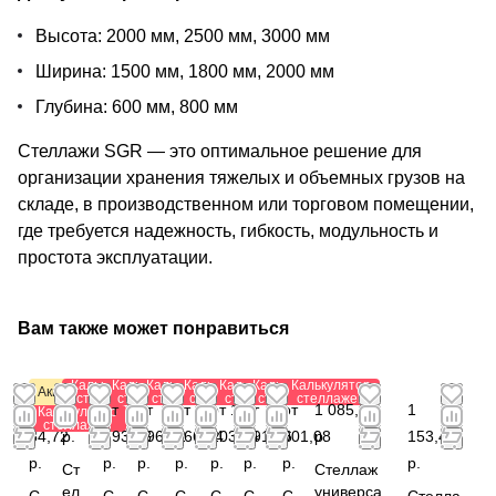
Высота: 2000 мм, 2500 мм, 3000 мм
Ширина: 1500 мм, 1800 мм, 2000 мм
Глубина: 600 мм, 800 мм
Стеллажи SGR — это оптимальное решение для
организации хранения тяжелых и объемных грузов на
складе, в производственном или торговом помещении,
где требуется надежность, гибкость, модульность и
простота эксплуатации.
Вам также может понравиться
Калькулятор
Калькулятор
Калькулятор
Калькулятор
Калькулятор
Калькулятор
Калькулятор
Акция
стеллажей
стеллажей
стеллажей
стеллажей
стеллажей
стеллажей
стеллажей
от
0
от
от
от
от 1
от
от
1 085,28
1
Калькулятор
стеллажей
84,72
р.
293,28
996,12
866,64
203,84
191,76
901,08
р.
153,44
р.
р.
р.
р.
р.
р.
р.
р.
Ст
Стеллаж
ел
универса