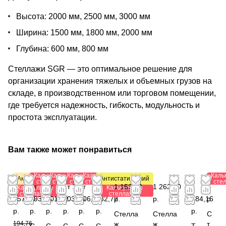
Высота: 2000 мм, 2500 мм, 3000 мм
Ширина: 1500 мм, 1800 мм, 2000 мм
Глубина: 600 мм, 800 мм
Стеллажи SGR — это оптимальное решение для
организации хранения тяжелых и объемных грузов на
складе, в производственном или торговом помещении,
где требуется надежность, гибкость, модульность и
простота эксплуатации.
Вам также может понравиться
Калькулятор
Калькулятор
Калькулятор
Калькулятор
Каль
Акция
Антистатический
стеллажей
стеллажей
стеллажей
стеллажей
сте
от
от
от
от 1
от
от 1
1 153,44
1 262,40
1
0
Калькулятор
Калькулятор
стеллажей
стеллажей
157,80
293,28
501,12
203,84
206,88
032,72
р.
р.
784,16
р.
р.
р.
р.
р.
р.
р.
р.
Стелла
Стелла
С
194,76
ж
ж
т