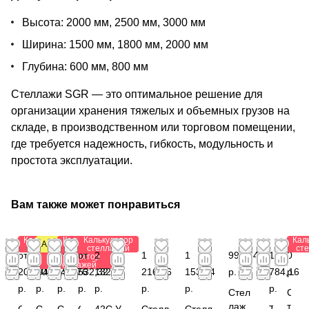
Высота: 2000 мм, 2500 мм, 3000 мм
Ширина: 1500 мм, 1800 мм, 2000 мм
Глубина: 600 мм, 800 мм
Стеллажи SGR — это оптимальное решение для
организации хранения тяжелых и объемных грузов на
складе, в производственном или торговом помещении,
где требуется надежность, гибкость, модульность и
простота эксплуатации.
Вам также может понравиться
Калькулятор
Калькулятор
Калькулятор
Кал
Антистатический
стеллажей
стеллажей
стеллажей
ст
от 1
от 2
от
от
2
1
1
992,64
1
0
Калькулятор
стеллажей
203,84
003,64
191,76
532,32
132,88
216,56
153,44
р.
784,16
р.
р.
р.
р.
р.
р.
р.
р.
р.
Стел
С
лаж
т