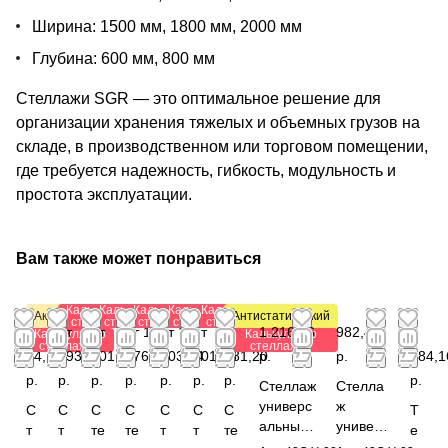
Ширина: 1500 мм, 1800 мм, 2000 мм
Глубина: 600 мм, 800 мм
Стеллажи SGR — это оптимальное решение для
организации хранения тяжелых и объемных грузов на
складе, в производственном или торговом помещении,
где требуется надежность, гибкость, модульность и
простота эксплуатации.
Вам также может понравиться
Калькулятор
Калькулятор
Калькулятор
Калькулятор
Калькулятор
Акция
Антистатический
стеллажей
стеллажей
стеллажей
стеллажей
стеллажей
от
от
от
от 1
от 1
от
от
1 216,56
982,44
1
Калькулятор
Калькулятор
стеллажей
стеллажей
84,72
293,28
501,12
376,40
203,84
901,08
781,20
р.
р.
784,1
р.
р.
р.
р.
р.
р.
р.
р.
Стеллаж
Стелла
универс
ж
С
С
С
С
С
С
С
Т
альный
универс
т
т
те
те
т
т
те
е
1850x82
альный