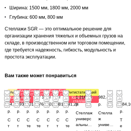
Ширина: 1500 мм, 1800 мм, 2000 мм
Глубина: 600 мм, 800 мм
Стеллажи SGR — это оптимальное решение для
организации хранения тяжелых и объемных грузов на
складе, в производственном или торговом помещении,
где требуется надежность, гибкость, модульность и
простота эксплуатации.
Вам также может понравиться
Калькулятор
Калькулятор
Калькулятор
Калькулятор
Калькулятор
Акция
Антистатический
стеллажей
стеллажей
стеллажей
стеллажей
стеллажей
от
от
от
от 1
от 1
от
от
1 216,56
982,44
1
Калькулятор
Калькулятор
стеллажей
стеллажей
84,72
293,28
501,12
376,40
203,84
901,08
781,20
р.
р.
784,1
р.
р.
р.
р.
р.
р.
р.
р.
Стеллаж
Стелла
универс
ж
С
С
С
С
С
С
С
Т
альный
универс
т
т
те
те
т
т
те
е
1850x82
альный