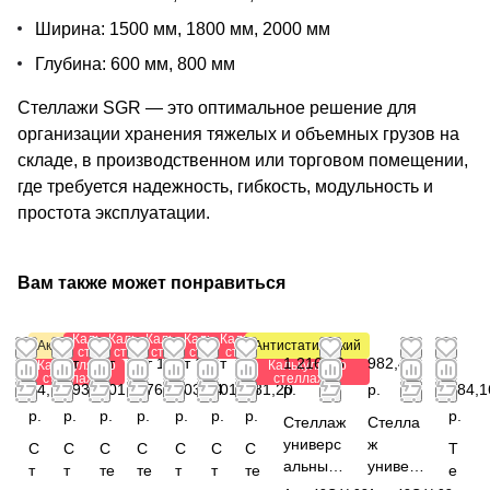
Ширина: 1500 мм, 1800 мм, 2000 мм
Глубина: 600 мм, 800 мм
Стеллажи SGR — это оптимальное решение для
организации хранения тяжелых и объемных грузов на
складе, в производственном или торговом помещении,
где требуется надежность, гибкость, модульность и
простота эксплуатации.
Вам также может понравиться
Калькулятор
Калькулятор
Калькулятор
Калькулятор
Калькулятор
Акция
Антистатический
стеллажей
стеллажей
стеллажей
стеллажей
стеллажей
от
от
от
от 1
от 1
от
от
1 216,56
982,44
1
Калькулятор
Калькулятор
стеллажей
стеллажей
84,72
293,28
501,12
376,40
203,84
901,08
781,20
р.
р.
784,1
р.
р.
р.
р.
р.
р.
р.
р.
Стеллаж
Стелла
универс
ж
С
С
С
С
С
С
С
Т
альный
универс
т
т
те
те
т
т
те
е
1850x82
альный