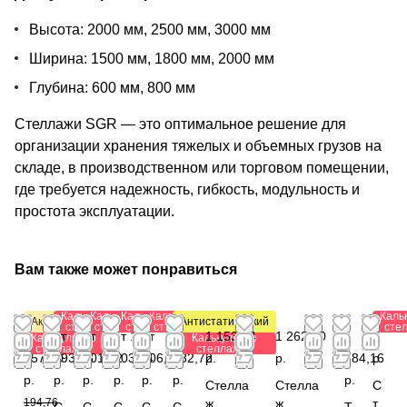
Высота: 2000 мм, 2500 мм, 3000 мм
Ширина: 1500 мм, 1800 мм, 2000 мм
Глубина: 600 мм, 800 мм
Стеллажи SGR — это оптимальное решение для
организации хранения тяжелых и объемных грузов на
складе, в производственном или торговом помещении,
где требуется надежность, гибкость, модульность и
простота эксплуатации.
Вам также может понравиться
Калькулятор
Калькулятор
Калькулятор
Калькулятор
Каль
Акция
Антистатический
стеллажей
стеллажей
стеллажей
стеллажей
сте
от
от
от
от 1
от
от 1
1 153,44
1 262,40
1
0
Калькулятор
Калькулятор
стеллажей
стеллажей
157,80
293,28
501,12
203,84
206,88
032,72
р.
р.
784,16
р.
р.
р.
р.
р.
р.
р.
р.
Стелла
Стелла
С
194,76
ж
ж
т