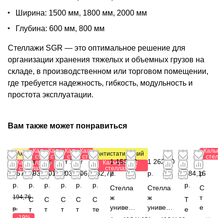
Ширина: 1500 мм, 1800 мм, 2000 мм
Глубина: 600 мм, 800 мм
Стеллажи SGR — это оптимальное решение для
организации хранения тяжелых и объемных грузов на
складе, в производственном или торговом помещении,
где требуется надежность, гибкость, модульность и
простота эксплуатации.
Вам также может понравиться
Калькулятор
Калькулятор
Калькулятор
Калькулятор
Каль
Акция
Антистатический
стеллажей
стеллажей
стеллажей
стеллажей
сте
от
от
от
от 1
от
от 1
1 153,44
1 262,40
1
0
Калькулятор
Калькулятор
стеллажей
стеллажей
157,80
293,28
501,12
203,84
206,88
032,72
р.
р.
784,16
р.
р.
р.
р.
р.
р.
р.
р.
Стелла
Стелла
С
194,76
ж
ж
т
С
С
С
С
С
Т
универс
универс
е
р.
т
т
т
т
те
е
альный
альный
л
-19%