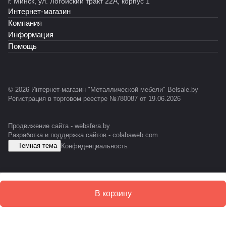
г. Минск, ул. Логойский тракт 22А, корпус 1
ы
У
У
У
-
Интернет-магазин
й
С
М
М
0
С
Компания
-
2
Т
Информация
E
3
Ф
Помощь
S
Л
D
© 2026 Интернет-магазин "Металлической мебели" Belsale.by
Регистрация в торговом реестре №780087 от 19.06.2026
Продвижение сайта -
websfera.by
Разработка и поддержка сайтов -
colabaweb.com
Темная тема
Конфиденциальность
В корзину