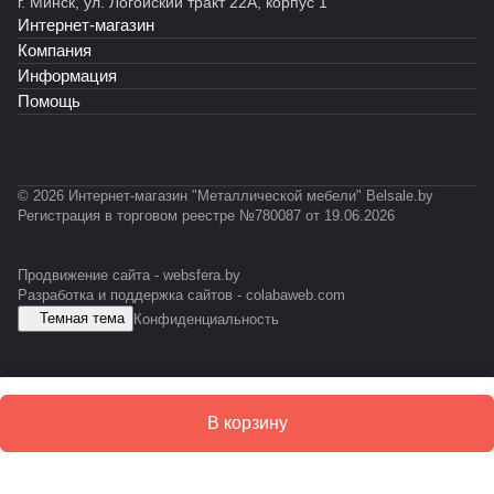
г. Минск, ул. Логойский тракт 22А, корпус 1
ы
Р
Ф
Ф
-0
-0
Интернет-магазин
й
2
1
С
Компания
3
1
Т
Информация
Ф
Помощь
Л
© 2026 Интернет-магазин "Металлической мебели" Belsale.by
Регистрация в торговом реестре №780087 от 19.06.2026
Продвижение сайта -
websfera.by
Разработка и поддержка сайтов -
colabaweb.com
Темная тема
Конфиденциальность
В корзину