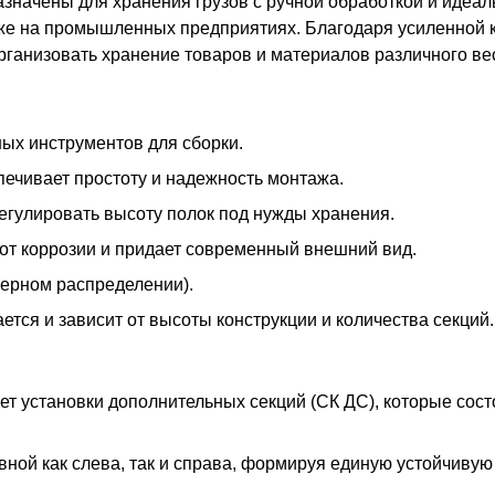
начены для хранения грузов с ручной обработкой и идеаль
акже на промышленных предприятиях. Благодаря усиленной 
ганизовать хранение товаров и материалов различного вес
ых инструментов для сборки.
печивает простоту и надежность монтажа.
регулировать высоту полок под нужды хранения.
от коррозии и придает современный внешний вид.
мерном распределении).
тся и зависит от высоты конструкции и количества секций.
т установки дополнительных секций (СК ДС), которые сост
ной как слева, так и справа, формируя единую устойчивую