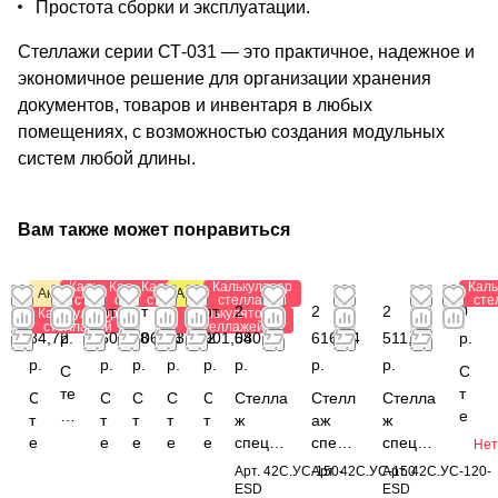
Простота сборки и эксплуатации.
Стеллажи серии СТ-031 — это практичное, надежное и
экономичное решение для организации хранения
документов, товаров и инвентаря в любых
помещениях, с возможностью создания модульных
систем любой длины.
Вам также может понравиться
Калькулятор
Калькулятор
Калькулятор
Калькулятор
Каль
Акция
Антистатический
стеллажей
стеллажей
стеллажей
стеллажей
сте
от
0
от
от
от 1
от
2
2
2
0
Калькулятор
Калькулятор
стеллажей
стеллажей
84,72
р.
607,38
206,88
032,72
901,08
540,04
616,24
511,60
р.
р.
р.
р.
р.
р.
р.
р.
р.
С
С
те
т
С
С
С
С
С
Стелла
Стелл
Стелла
л
е
т
т
т
т
т
ж
аж
ж
л
л
е
е
е
е
е
специа
специ
специа
Нет
а
л
л
л
л
л
л
льный
альны
льный
Арт.
42С.УС-150-
Арт.
42С.УС-150
Арт.
42С.УС-120-
ж
а
л
л
л
л
л
1800x1
й
1800x1
ESD
ESD