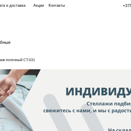
та и доставка
Акции
Контакты
+375
обные
аж полочный СT-031