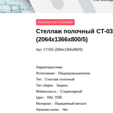
Калькулятор стеллажей
Стеллаж полочный СT-03
(2064x1366x800/5)
Арт.
СT-031 (2064x1366x800/5)
Характеристики
Исполнение
:
Общепромышленное
Тип
:
Стеллаж полочный
Тип сборки
:
Зацепы
Мобильность
:
Стационарный
Цвет
:
RAL 7038
Материал
:
Окрашенный металл
Наличие колес
:
Нет