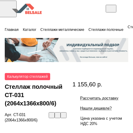
Ст
Главная
Каталог
Стеллажи металлические
Стеллажи полочные
Калькулятор стеллажей
1 155,60 р.
Стеллаж полочный
СT-031
Рассчитать доставку
(2064x1366x800/6)
Нашли дешевле?
Арт.
СT-031
Цена указана с учетом
(2064x1366x800/6)
НДС 20%