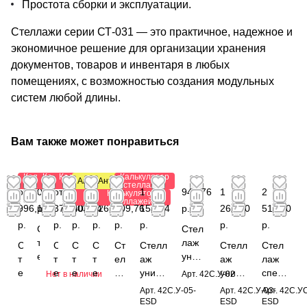
Простота сборки и эксплуатации.
Стеллажи серии СТ-031 — это практичное, надежное и
экономичное решение для организации хранения
документов, товаров и инвентаря в любых
помещениях, с возможностью создания модульных
систем любой длины.
Вам также может понравиться
Калькулятор
Калькулятор
Калькулятор
Калькулятор
Антистатический
Антистатический
стеллажей
стеллажей
стеллажей
стеллажей
от
0
от 1
от 2
от
от
1
941,76
1
2
Калькулятор
Калькулятор
стеллажей
стеллажей
996,12
р.
376,40
003,64
526,20
809,76
153,44
р.
262,40
511,60
р.
р.
р.
р.
р.
р.
р.
р.
С
Стел
т
лаж
С
С
С
С
Ст
Стелл
Стелл
Стел
е
унив
т
т
т
т
ел
аж
аж
лаж
л
ерса
е
е
е
е
ла
униве
униве
специ
Нет в наличии
Арт.
42С.У-02
л
льны
л
л
л
л
ж
рсаль
рсаль
альн
Арт.
42С.У-05-
Арт.
42С.У-03-
Арт.
42С.УС
а
й
л
л
л
л
по
ный
ный
ый
ESD
ESD
ESD