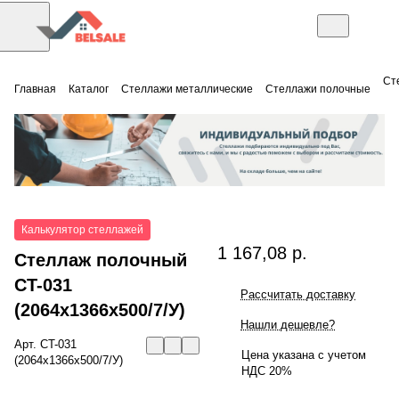
Ст
Главная
Каталог
Стеллажи металлические
Стеллажи полочные
Калькулятор стеллажей
1 167,08 р.
Стеллаж полочный
СT-031
Рассчитать доставку
(2064x1366x500/7/У)
Нашли дешевле?
Арт.
СT-031
Цена указана с учетом
(2064x1366x500/7/У)
НДС 20%