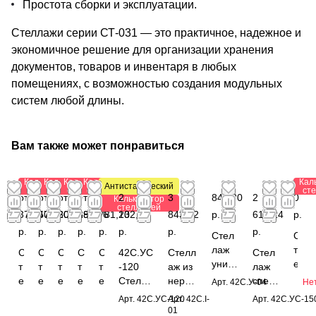
Простота сборки и эксплуатации.
Стеллажи серии СТ-031 — это практичное, надежное и
экономичное решение для организации хранения
документов, товаров и инвентаря в любых
помещениях, с возможностью создания модульных
систем любой длины.
Вам также может понравиться
Калькулятор
Калькулятор
Калькулятор
Калькулятор
Кал
Антистатический
стеллажей
стеллажей
стеллажей
стеллажей
ст
от 1
от
от
от
от
2
3
841,80
2
0
Калькулятор
стеллажей
376,40
573,60
206,88
191,76
781,20
132,88
843,12
р.
616,24
р.
р.
р.
р.
р.
р.
р.
р.
р.
Стел
С
лаж
т
С
С
С
С
С
42С.УС
Стелл
Стел
униве
е
т
т
т
т
т
-120
аж из
лаж
рсаль
л
е
е
е
е
е
Стелла
нержа
спец
Арт.
42С.У-04
Нет
ный
л
л
л
л
л
л
ж
вающ
иаль
Арт.
42С.УС-120
Арт.
42C.I-
Арт.
42С.УС-15
1950
а
л
л
л
л
л
специа
ей
ный
01