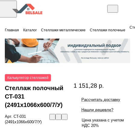
Ст
Главная
Каталог
Стеллажи металлические
Стеллажи полочные
Калькулятор стеллажей
1 151,28 р.
Стеллаж полочный
СT-031
Рассчитать доставку
(2491x1066x600/7/У)
Нашли дешевле?
Арт.
СT-031
Цена указана с учетом
(2491x1066x600/7/У)
НДС 20%