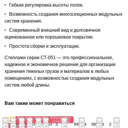
Гибкая регулировка высоты полок.
Возможность создания многосекционных модульных
систем хранения.
Современный внешний вид и долговечное
оцинкованное или порошковое покрытие.
Простота сборки и эксплуатации.
Стеллажи серии СТ-051 — это профессиональное,
надежное и экономичное решение для организации
хранения тяжелых грузов и материалов в любых
помещениях, с возможностью создания модульных
систем любой длины.
Вам также может понравиться
Калькулятор
Калькулятор
Калькулятор
Калькулятор
Калькулятор
Акция
стеллажей
стеллажей
стеллажей
стеллажей
стеллажей
от
от
от
от 1
от
от
3
992,64
982,44
2
Калькулятор