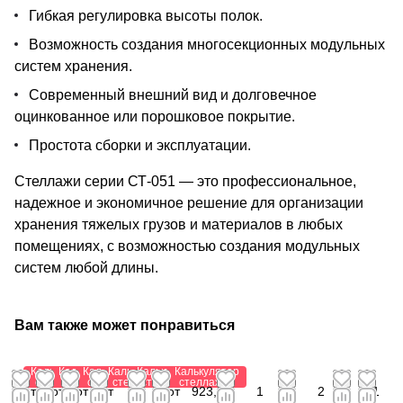
Гибкая регулировка высоты полок.
Возможность создания многосекционных модульных
систем хранения.
Современный внешний вид и долговечное
оцинкованное или порошковое покрытие.
Простота сборки и эксплуатации.
Стеллажи серии СТ-051 — это профессиональное,
надежное и экономичное решение для организации
хранения тяжелых грузов и материалов в любых
помещениях, с возможностью создания модульных
систем любой длины.
Вам также может понравиться
Калькулятор
Калькулятор
Калькулятор
Калькулятор
Калькулятор
Калькулятор
стеллажей
стеллажей
стеллажей
стеллажей
стеллажей
стеллажей
от
от
от 1
от
от
от
923,88
1
2
1