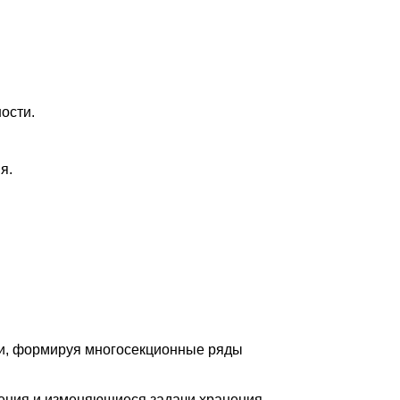
ости.
я.
ии, формируя многосекционные ряды
ения и изменяющиеся задачи хранения.