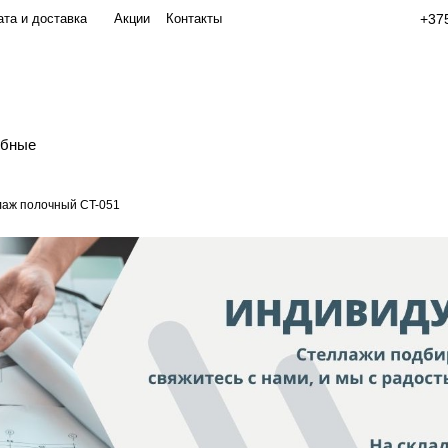
та и доставка
Акции
Контакты
+375
обные
аж полочный СT-051