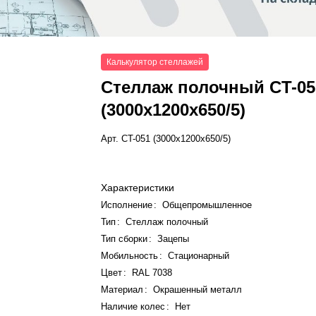
Калькулятор стеллажей
Стеллаж полочный СT-05
(3000x1200x650/5)
Арт.
СT-051 (3000x1200x650/5)
Характеристики
Исполнение
:
Общепромышленное
Тип
:
Стеллаж полочный
Тип сборки
:
Зацепы
Мобильность
:
Стационарный
Цвет
:
RAL 7038
Материал
:
Окрашенный металл
Наличие колес
:
Нет