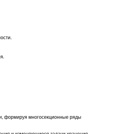
ости.
я.
ии, формируя многосекционные ряды
ения и изменяющиеся задачи хранения.