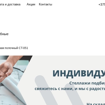
та и доставка
Акции
Контакты
+375
обные
аж полочный СT-051