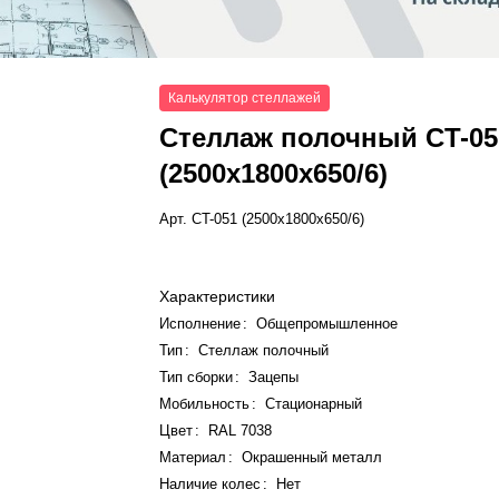
Калькулятор стеллажей
Стеллаж полочный СT-05
(2500x1800x650/6)
Арт.
СT-051 (2500x1800x650/6)
Характеристики
Исполнение
:
Общепромышленное
Тип
:
Стеллаж полочный
Тип сборки
:
Зацепы
Мобильность
:
Стационарный
Цвет
:
RAL 7038
Материал
:
Окрашенный металл
Наличие колес
:
Нет