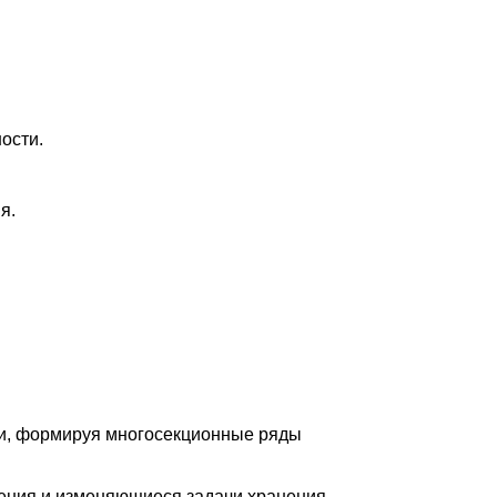
ости.
я.
ии, формируя многосекционные ряды
ения и изменяющиеся задачи хранения.