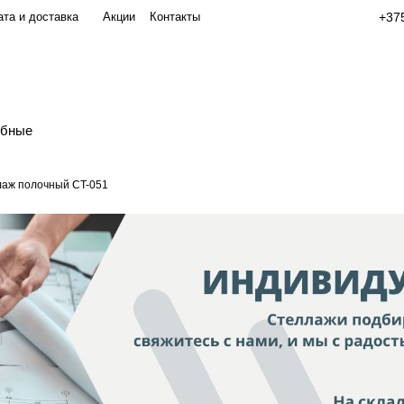
та и доставка
Акции
Контакты
+375
обные
аж полочный СT-051