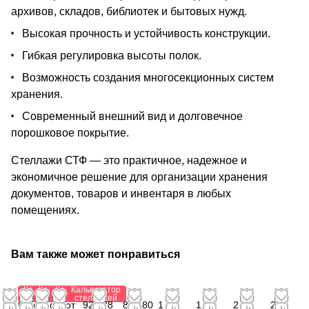
архивов, складов, библиотек и бытовых нужд.
Высокая прочность и устойчивость конструкции.
Гибкая регулировка высоты полок.
Возможность создания многосекционных систем
хранения.
Современный внешний вид и долговечное
порошковое покрытие.
Стеллажи СТФ — это практичное, надежное и
экономичное решение для организации хранения
документов, товаров и инвентаря в любых
помещениях.
Вам также может понравиться
Калькулятор
Калькулятор
Калькулятор
Калькулятор
стеллажей
стеллажей
стеллажей
стеллажей
0
от
от 1
от
923,88
841,80
1
1
2
2