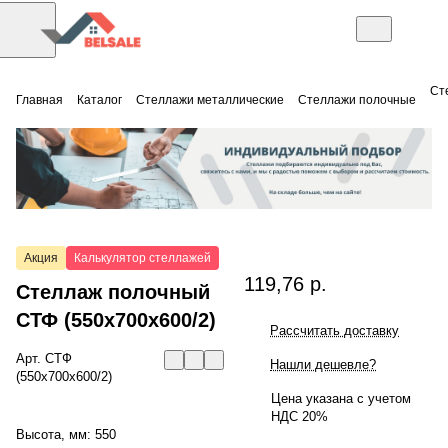
Ст
Главная
Каталог
Стеллажи металлические
Стеллажи полочные
Акция
Калькулятор стеллажей
119,76 р.
Стеллаж полочный
СТФ (550x700x600/2)
Рассчитать доставку
Арт.
СТФ
Нашли дешевле?
(550x700x600/2)
Цена указана с учетом
НДС 20%
Высота, мм:
550