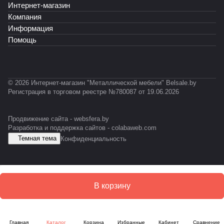
-
R
Интернет-магазин
К
T
Т
А
P
Ф
-
-
Б
Компания
R
0
0
-
Информация
O
3
2
E
Помощь
F
1
3
S
IL
D
© 2026 Интернет-магазин "Металлической мебели" Belsale.by
Регистрация в торговом реестре №780087 от 19.06.2026
Продвижение сайта -
websfera.by
Разработка и поддержка сайтов -
colabaweb.com
Темная тема
Конфиденциальность
В корзину
Главная
Каталог
Корзина
Избранные
Кабинет
Сравнение