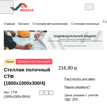
Ст
Главная
Каталог
Стеллажи металлические
Стеллажи полочные
Акция
Калькулятор стеллажей
216,80 р.
Стеллаж полочный
СТФ
Рассчитать доставку
(1800x1000x300/4)
Нашли дешевле?
Арт.
СТФ
Цена указана с учетом
(1800x1000x300/4)
НДС 20%