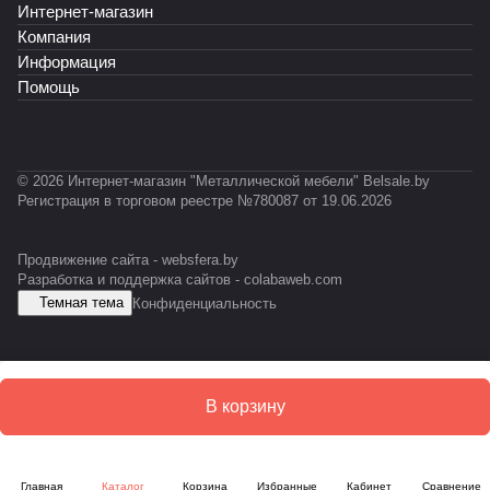
-
Интернет-магазин
К
Т
Т
А
А
P
Ф
-
-
Б
Б
Компания
R
0
0
-
Информация
O
1
1
E
Помощь
F
2
1
S
I
D
L
© 2026 Интернет-магазин "Металлической мебели" Belsale.by
Регистрация в торговом реестре №780087 от 19.06.2026
Продвижение сайта -
websfera.by
Разработка и поддержка сайтов -
colabaweb.com
Темная тема
Конфиденциальность
В корзину
Главная
Каталог
Корзина
Избранные
Кабинет
Сравнение