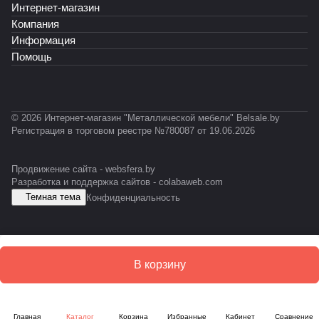
Интернет-магазин
Т
С
С
2
А
Ф
У
У
3
Б
Компания
У
М
М
н
Информация
-
ак
Помощь
E
л
S
о
D
н
н
© 2026 Интернет-магазин "Металлической мебели" Belsale.by
ы
Регистрация в торговом реестре №780087 от 19.06.2026
й
Продвижение сайта -
websfera.by
Разработка и поддержка сайтов -
colabaweb.com
Темная тема
Конфиденциальность
В корзину
Главная
Каталог
Корзина
Избранные
Кабинет
Сравнение