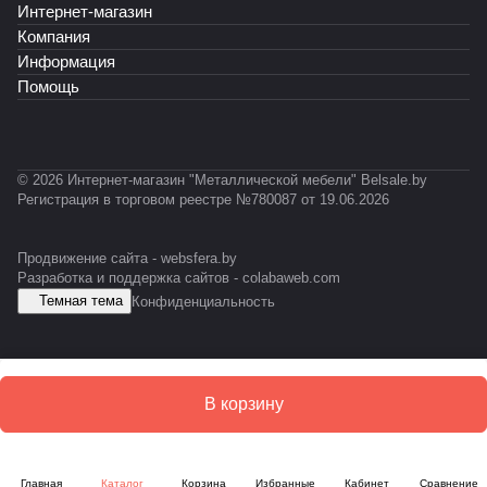
-
R
Интернет-магазин
К
T
Т
А
P
Ф
-
-
Б
Компания
R
0
0
-
Информация
O
3
2
E
Помощь
F
1
3
S
IL
D
© 2026 Интернет-магазин "Металлической мебели" Belsale.by
Регистрация в торговом реестре №780087 от 19.06.2026
Продвижение сайта -
websfera.by
Разработка и поддержка сайтов -
colabaweb.com
Темная тема
Конфиденциальность
В корзину
Главная
Каталог
Корзина
Избранные
Кабинет
Сравнение