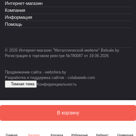
-
R
Интернет-магазин
К
T
Т
А
P
Ф
-
-
Б
Компания
R
0
0
-
Информация
O
3
2
E
Помощь
F
1
3
S
IL
D
© 2026 Интернет-магазин "Металлической мебели" Belsale.by
Регистрация в торговом реестре №780087 от 19.06.2026
Продвижение сайта -
websfera.by
Разработка и поддержка сайтов -
colabaweb.com
Темная тема
Конфиденциальность
В корзину
Главная
Каталог
Корзина
Избранные
Кабинет
Сравнение