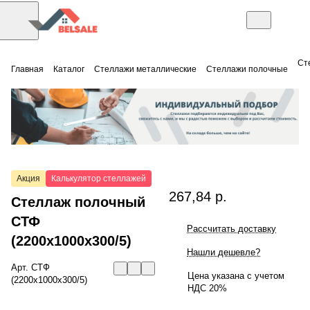
Ст
Главная
Каталог
Стеллажи металлические
Стеллажи полочные
Акция
Калькулятор стеллажей
267,84 р.
Стеллаж полочный
СТФ
Рассчитать доставку
(2200x1000x300/5)
Нашли дешевле?
Арт.
СТФ
Цена указана с учетом
(2200x1000x300/5)
НДС 20%