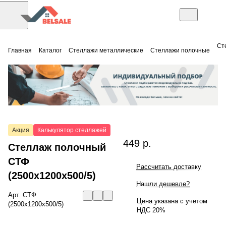
Ст
Главная
Каталог
Стеллажи металлические
Стеллажи полочные
Акция
Калькулятор стеллажей
449 р.
Стеллаж полочный
СТФ
Рассчитать доставку
(2500x1200x500/5)
Нашли дешевле?
Арт.
СТФ
Цена указана с учетом
(2500x1200x500/5)
НДС 20%