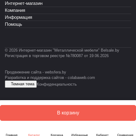
Интернет-магазин
o
К
С
Т
Т
0
c
У
-
-
3
Компания
k
М
0
0
1
Информация
L
-
1
1
Помощь
E
1
0
S
К
D
© 2026 Интернет-магазин "Металлической мебели" Belsale.by
Регистрация в торговом реестре №780087 от 19.06.2026
Продвижение сайта -
websfera.by
Разработка и поддержка сайтов -
colabaweb.com
Темная тема
Конфиденциальность
В корзину
Главная
Каталог
Корзина
Избранные
Кабинет
Сравнение