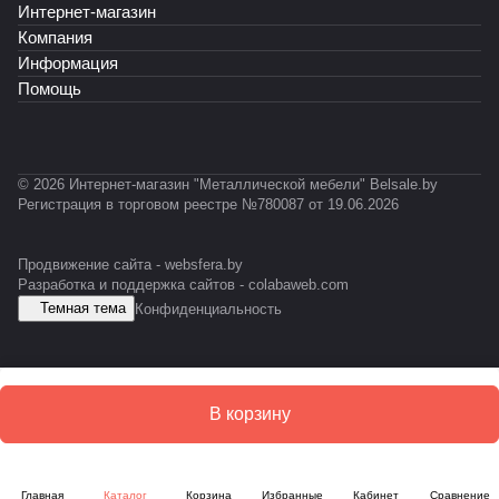
Интернет-магазин
o
o
T
С
A
c
c
-
У
-
Компания
k
k
0
М
E
Информация
X
L
5
S
Помощь
L
1
D
© 2026 Интернет-магазин "Металлической мебели" Belsale.by
Регистрация в торговом реестре №780087 от 19.06.2026
Продвижение сайта -
websfera.by
Разработка и поддержка сайтов -
colabaweb.com
Темная тема
Конфиденциальность
В корзину
Главная
Каталог
Корзина
Избранные
Кабинет
Сравнение