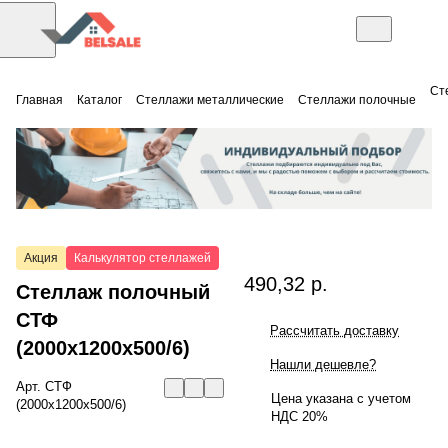
Ст
Главная
Каталог
Стеллажи металлические
Стеллажи полочные
Акция
Калькулятор стеллажей
490,32 р.
Стеллаж полочный
СТФ
Рассчитать доставку
(2000x1200x500/6)
Нашли дешевле?
Арт.
СТФ
Цена указана с учетом
(2000x1200x500/6)
НДС 20%