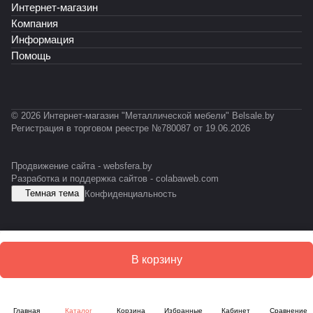
Интернет-магазин
Т
К
T
С
Т
Т
Ф
Ф
-
У
-
-
Компания
У
0
С
0
0
Информация
3
1
1
Помощь
1
2
0
К
© 2026 Интернет-магазин "Металлической мебели" Belsale.by
Регистрация в торговом реестре №780087 от 19.06.2026
Продвижение сайта -
websfera.by
Разработка и поддержка сайтов -
colabaweb.com
Темная тема
Конфиденциальность
В корзину
Главная
Каталог
Корзина
Избранные
Кабинет
Сравнение