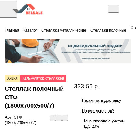
Ст
Главная
Каталог
Стеллажи металлические
Стеллажи полочные
Акция
Калькулятор стеллажей
333,56 р.
Стеллаж полочный
СТФ
Рассчитать доставку
(1800x700x500/7)
Нашли дешевле?
Арт.
СТФ
Цена указана с учетом
(1800x700x500/7)
НДС 20%