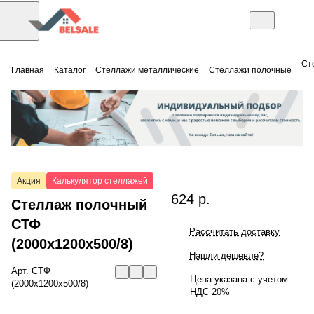
Ст
Главная
Каталог
Стеллажи металлические
Стеллажи полочные
Акция
Калькулятор стеллажей
624 р.
Стеллаж полочный
СТФ
Рассчитать доставку
(2000x1200x500/8)
Нашли дешевле?
Арт.
СТФ
Цена указана с учетом
(2000x1200x500/8)
НДС 20%