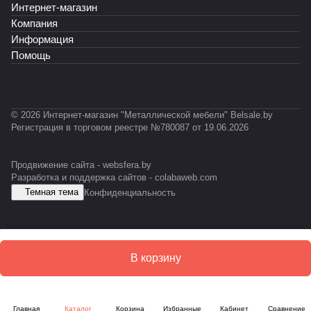
-
Интернет-магазин
К
Т
Т
А
А
P
Ф
-
-
Б
Б
Компания
R
0
0
-
Информация
O
1
1
E
Помощь
F
2
1
S
I
D
L
© 2026 Интернет-магазин "Металлической мебели" Belsale.by
Регистрация в торговом реестре №780087 от 19.06.2026
Продвижение сайта -
websfera.by
Разработка и поддержка сайтов -
colabaweb.com
Темная тема
Конфиденциальность
В корзину
Главная
Каталог
Корзина
Избранные
Кабинет
Сравнение