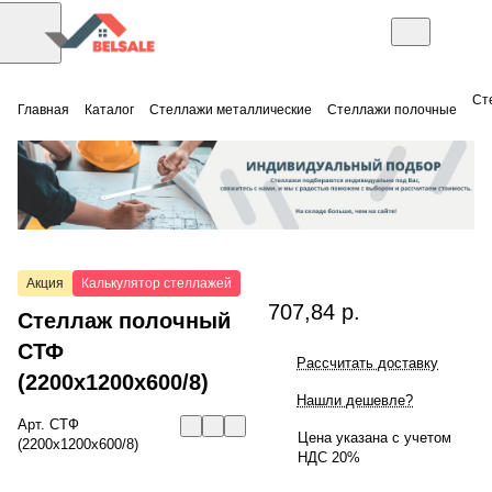
Ст
Главная
Каталог
Стеллажи металлические
Стеллажи полочные
Акция
Калькулятор стеллажей
707,84 р.
Стеллаж полочный
СТФ
Рассчитать доставку
(2200x1200x600/8)
Нашли дешевле?
Арт.
СТФ
Цена указана с учетом
(2200x1200x600/8)
НДС 20%