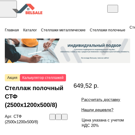
Ст
Главная
Каталог
Стеллажи металлические
Стеллажи полочные
Акция
Калькулятор стеллажей
649,52 р.
Стеллаж полочный
СТФ
Рассчитать доставку
(2500x1200x500/8)
Нашли дешевле?
Арт.
СТФ
Цена указана с учетом
(2500x1200x500/8)
НДС 20%