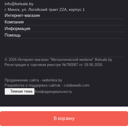
к)
RA
ет
info@belsale.by
й
й
035)
сер
т
ет
Т
L70
RAL
г. Минск, ул. Логойский тракт 22А, корпус 1
R
С
ии
RAL
RA
-
35)
703
Интернет-магазин
o
К
INO
703
L70
0
5)
c
У
X
5)
35)
3
Компания
k
1
Информация
X
Помощь
L
© 2026 Интернет-магазин "Металлической мебели" Belsale.by
Регистрация в торговом реестре №780087 от 19.06.2026
Продвижение сайта -
websfera.by
Разработка и поддержка сайтов -
colabaweb.com
Темная тема
Конфиденциальность
В корзину