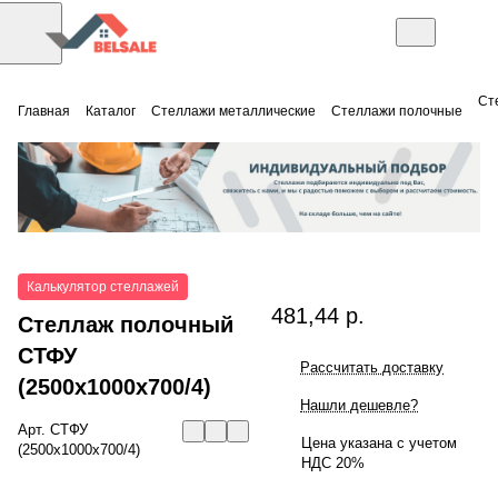
Ст
Главная
Каталог
Стеллажи металлические
Стеллажи полочные
Калькулятор стеллажей
481,44 р.
Стеллаж полочный
СТФУ
Рассчитать доставку
(2500x1000x700/4)
Нашли дешевле?
Арт.
СТФУ
Цена указана с учетом
(2500x1000x700/4)
НДС 20%