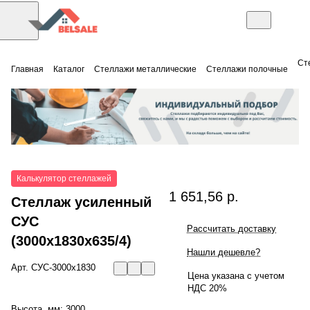
Ст
Главная
Каталог
Стеллажи металлические
Стеллажи полочные
Калькулятор стеллажей
1 651,56 р.
Стеллаж усиленный
СУС
Рассчитать доставку
(3000x1830x635/4)
Нашли дешевле?
Арт.
СУС-3000х1830
Цена указана с учетом
НДС 20%
Высота, мм:
3000