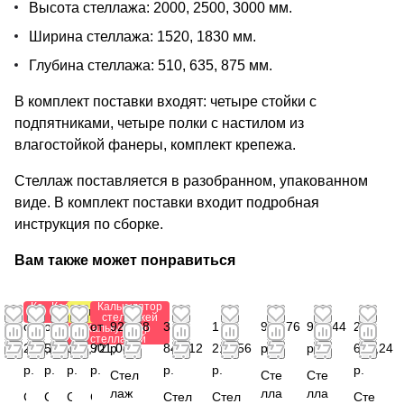
Высота стеллажа: 2000, 2500, 3000 мм.
Ширина стеллажа: 1520, 1830 мм.
Глубина стеллажа: 510, 635, 875 мм.
В комплект поставки входят: четыре стойки с
подпятниками, четыре полки с настилом из
влагостойкой фанеры, комплект крепежа.
Стеллаж поставляется в разобранном, упакованном
виде. В комплект поставки входит подробная
инструкция по сборке.
Вам также может понравиться
Калькулятор
Калькулятор
Калькулятор
Антистатический
стеллажей
стеллажей
стеллажей
от
от
от 1
от
923,88
3
1
941,76
982,44
2
Калькулятор
стеллажей
293,28
573,60
032,72
901,08
р.
843,12
216,56
р.
р.
616,24
р.
р.
р.
р.
р.
р.
р.
Стел
Сте
Сте
лаж
лла
лла
С
С
С
С
Стел
Стел
Сте