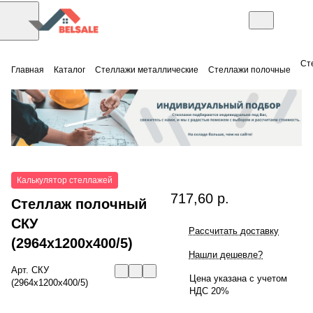
Ст
Главная
Каталог
Стеллажи металлические
Стеллажи полочные
Калькулятор стеллажей
717,60 р.
Стеллаж полочный
СКУ
Рассчитать доставку
(2964x1200x400/5)
Нашли дешевле?
Арт.
СКУ
Цена указана с учетом
(2964x1200x400/5)
НДС 20%