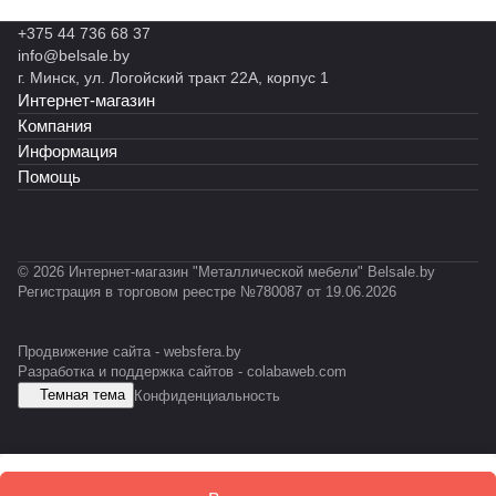
й
н
н
н
н
н
н
M
+375 44 736 68 37
ы
ы
ы
ы
н
ы
Z-
info@belsale.by
й
й
й
й
ы
й
P
г. Минск, ул. Логойский тракт 22А, корпус 1
С
М
С
С
й
C
R
Интернет-магазин
Т
К
T
T
С
A
O
Ф
Ф
-
-
У
-
Компания
FI
У
0
0
М
E
Информация
L
3
5
S
Помощь
1
1
D
© 2026 Интернет-магазин "Металлической мебели" Belsale.by
Регистрация в торговом реестре №780087 от 19.06.2026
Продвижение сайта -
websfera.by
Разработка и поддержка сайтов -
colabaweb.com
Темная тема
Конфиденциальность