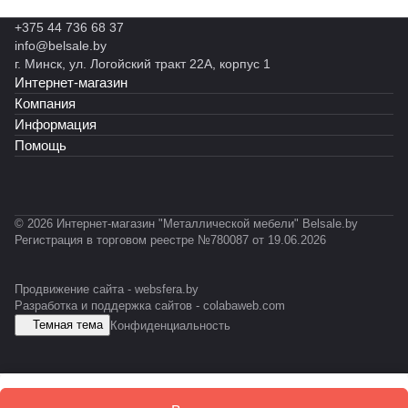
ы
ы
н
н
н
н
12)
35)
й
й
+375 44 736 68 37
ы
ы
н
ы
M
S
info@belsale.by
й
й
ы
й
Z
G
г. Минск, ул. Логойский тракт 22А, корпус 1
М
С
й
С
-
R
Интернет-магазин
К
К
С
Т
P
Ф
У
-
Компания
R
С
0
Информация
O
1
Помощь
F
1
IL
© 2026 Интернет-магазин "Металлической мебели" Belsale.by
Регистрация в торговом реестре №780087 от 19.06.2026
Продвижение сайта -
websfera.by
Разработка и поддержка сайтов -
colabaweb.com
Темная тема
Конфиденциальность