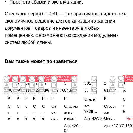
Простота сборки и эксплуатации.
Стеллажи серии СТ-031 — это практичное, надежное и
экономичное решение для организации хранения
документов, товаров и инвентаря в любых
помещениях, с возможностью создания модульных
систем любой длины.
Вам также может понравиться
Калькулятор
Калькулятор
Калькулятор
Калькулятор
Калькулятор
Калькулятор
Каль
стеллажей
стеллажей
стеллажей
стеллажей
стеллажей
стеллажей
сте
от
от
от
от 1
от
от
3
982,44
2
0
866,64
607,38
311,22
376,40
206,88
809,76
843,12
р.
616,24
р.
р.
р.
р.
р.
р.
р.
р.
р.
Стелл
С
аж
т
С
С
С
С
С
Ст
Стелла
Стелл
униве
е
т
т
т
т
т
ел
ж из
аж
рсаль
л
е
е
е
е
е
ла
нержав
специ
Арт.
42С.У-03
Нет
ный
л
л
л
л
л
л
ж
ающей
альны
Арт.
42C.I-
Арт.
42С.УС-150
1850x
а
л
л
л
л
л
по
стали
й
01