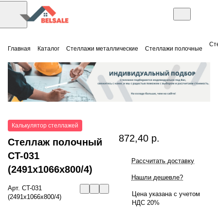
Ст
Главная
Каталог
Стеллажи металлические
Стеллажи полочные
Калькулятор стеллажей
872,40 р.
Стеллаж полочный
СT-031
Рассчитать доставку
(2491x1066x800/4)
Нашли дешевле?
Арт.
СT-031
Цена указана с учетом
(2491x1066x800/4)
НДС 20%