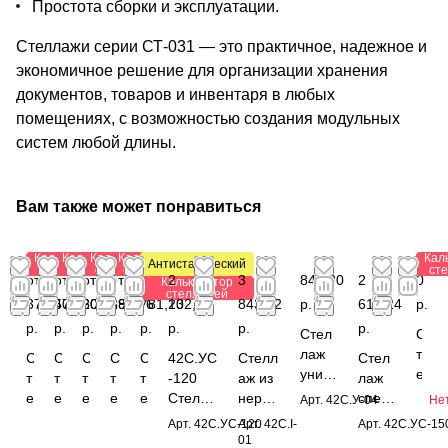
Простота сборки и эксплуатации.
Стеллажи серии СТ-031 — это практичное, надежное и
экономичное решение для организации хранения
документов, товаров и инвентаря в любых
помещениях, с возможностью создания модульных
систем любой длины.
Вам также может понравиться
Калькулятор
Калькулятор
Калькулятор
Калькулятор
Кал
Антистатический
стеллажей
стеллажей
стеллажей
стеллажей
ст
от 1
от
от
от
от
2
3
841,80
2
0
Калькулятор
стеллажей
376,40
573,60
206,88
191,76
781,20
132,88
843,12
р.
616,24
р.
р.
р.
р.
р.
р.
р.
р.
р.
Стел
С
лаж
т
С
С
С
С
С
42С.УС
Стелл
Стел
униве
е
т
т
т
т
т
-120
аж из
лаж
рсаль
л
е
е
е
е
е
Стелла
нержа
спец
Арт.
42С.У-04
Нет
ный
л
л
л
л
л
л
ж
вающ
иаль
Арт.
42С.УС-120
Арт.
42C.I-
Арт.
42С.УС-15
1950
а
л
л
л
л
л
специа
ей
ный
01