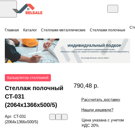
Ст
Главная
Каталог
Стеллажи металлические
Стеллажи полочные
Калькулятор стеллажей
790,48 р.
Стеллаж полочный
СT-031
Рассчитать доставку
(2064x1366x500/5)
Нашли дешевле?
Арт.
СT-031
Цена указана с учетом
(2064x1366x500/5)
НДС 20%